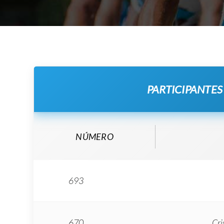
PARTICIPANTES
NÚMERO
693
670
Cri