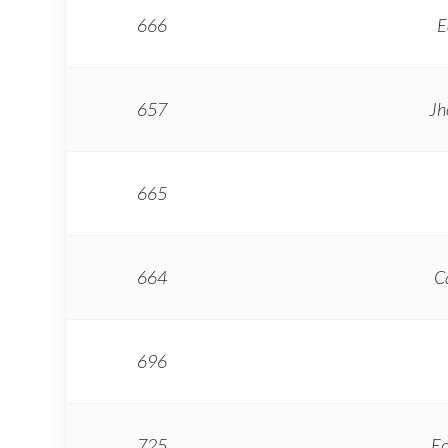
666
E
657
Jh
665
664
C
696
725
Ec