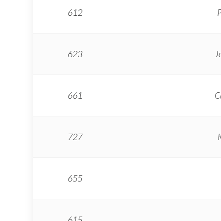
612
P
623
J
661
C
727
655
615