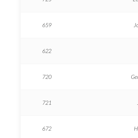
659
J
622
720
Ge
721
672
H