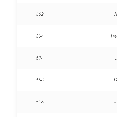
662
J
654
Fr
694
E
658
D
516
J