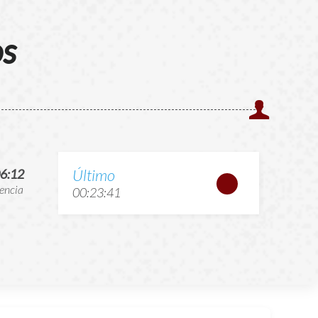
os
Último
6:12
encia
00:23:41