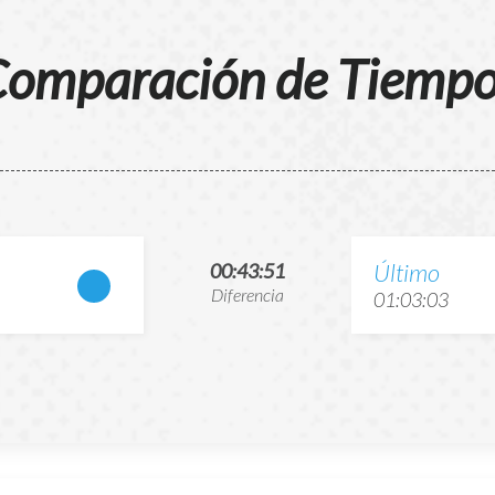
omparación de Tiemp
Último
00:43:51
Diferencia
01:03:03