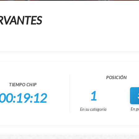
RVANTES
POSICIÓN
TIEMPO CHIP
1
00:19:12
En g
En su categoría