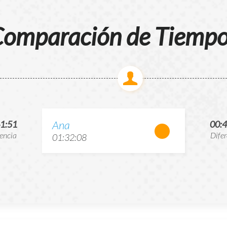
omparación de Tiemp
Ana
41:51
00:4
rencia
Difer
01:32:08