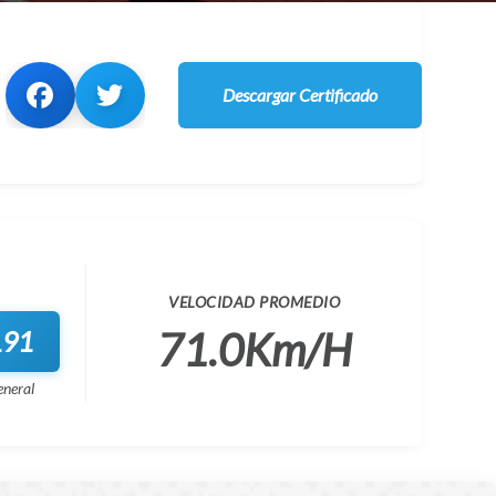
Descargar Certificado
VELOCIDAD PROMEDIO
71.0Km/H
191
eneral