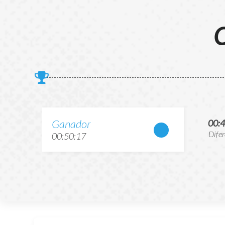
C
Ganador
00:
Dife
00:50:17