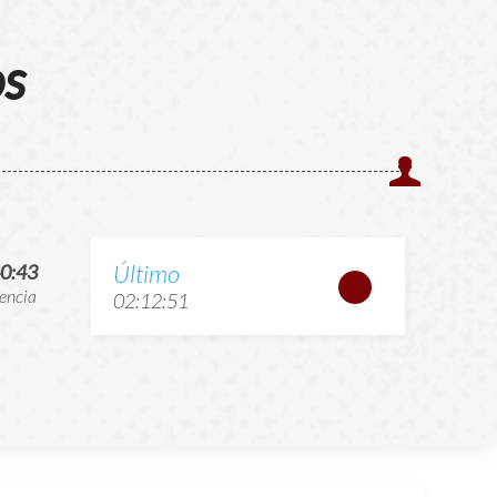
os
Último
0:43
encia
02:12:51