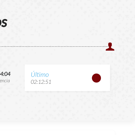
os
Último
4:04
encia
02:12:51