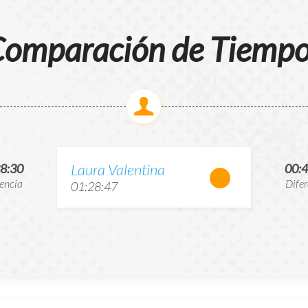
omparación de Tiemp
Laura Valentina
38:30
00:4
rencia
Difer
01:28:47