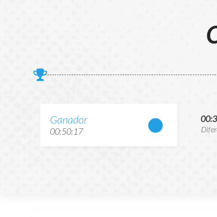
C
Ganador
00:
Dife
00:50:17