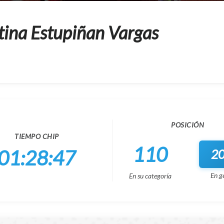
tina Estupiñan Vargas
POSICIÓN
TIEMPO CHIP
110
01:28:47
2
En g
En su categoría